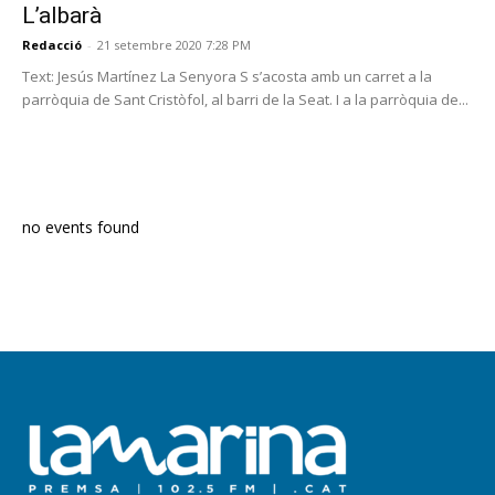
L’albarà
Redacció
-
21 setembre 2020 7:28 PM
Text: Jesús Martínez La Senyora S s’acosta amb un carret a la
parròquia de Sant Cristòfol, al barri de la Seat. I a la parròquia de...
PROGRAMA EN DIRECTE
no events found