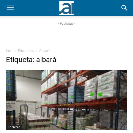
- Publicitat -
Inici
Etiquetes
Albarà
Etiqueta: albarà
Societat