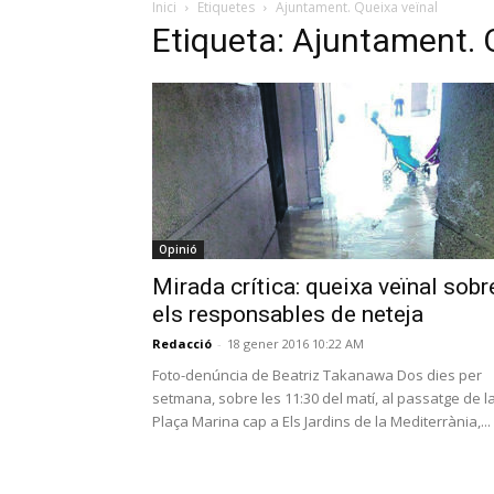
Inici
Etiquetes
Ajuntament. Queixa veïnal
Etiqueta: Ajuntament. 
Opinió
Mirada crítica: queixa veïnal sobr
els responsables de neteja
Redacció
-
18 gener 2016 10:22 AM
Foto-denúncia de Beatriz Takanawa Dos dies per
setmana, sobre les 11:30 del matí, al passatge de l
Plaça Marina cap a Els Jardins de la Mediterrània,...