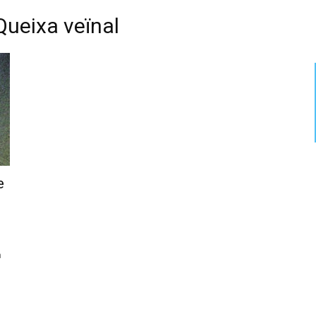
Queixa veïnal
e
a