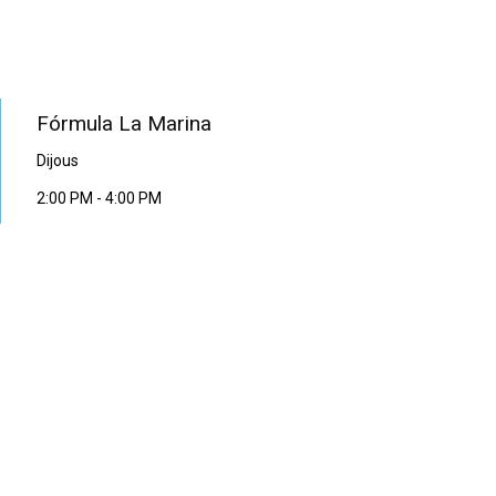
PROGRAMA EN DIRECTE
Fórmula La Marina
Dijous
2:00 PM
-
4:00 PM