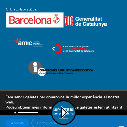
Amb la col·laboració de:
Fem servir galetes per donar-vos la millor experiència al nostre
web.
Podeu obtenir més informació sobre què galetes estem utilitzant
Contacte
Avís legal
Política de cookies
Política de privacitat
o desactivar-les a la
configuració
.
AMCL
Accepta
Configuració
© Associació de Mitjans de Comunicació Local, 2018