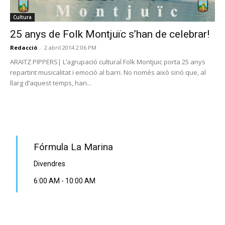
Cultura
25 anys de Folk Montjuïc s’han de celebrar!
Redacció
-
2 abril 2014 2:06 PM
ARAITZ PIPPERS| L’agrupació cultural Folk Montjuic porta 25 anys
repartint musicalitat i emoció al barri. No només això sinó que, al
llarg d’aquest temps, han...
PROGRAMA EN DIRECTE
Fórmula La Marina
Divendres
6:00 AM
-
10:00 AM