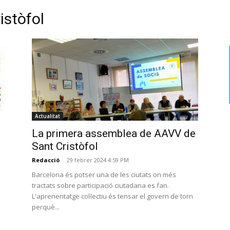
istòfol
Actualitat
La primera assemblea de AAVV de
Sant Cristòfol
Redacció
-
29 febrer 2024 4:59 PM
Barcelona és potser una de les ciutats on més
tractats sobre participació ciutadana es fan.
L'aprenentatge col·lectiu és tensar el govern de torn
perquè...