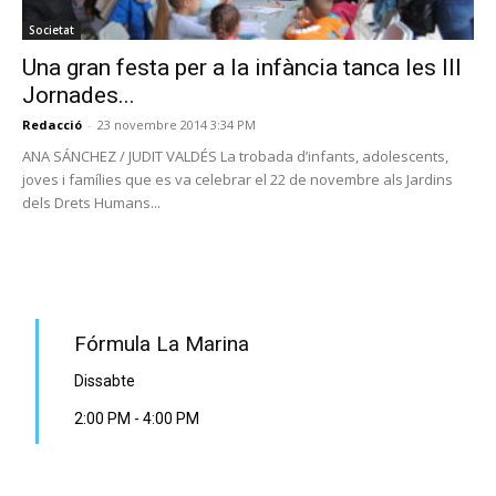
Societat
Una gran festa per a la infància tanca les III
Jornades...
Redacció
-
23 novembre 2014 3:34 PM
ANA SÁNCHEZ / JUDIT VALDÉS La trobada d’infants, adolescents,
joves i famílies que es va celebrar el 22 de novembre als Jardins
dels Drets Humans...
PROGRAMA EN DIRECTE
Fórmula La Marina
Dissabte
2:00 PM
-
4:00 PM