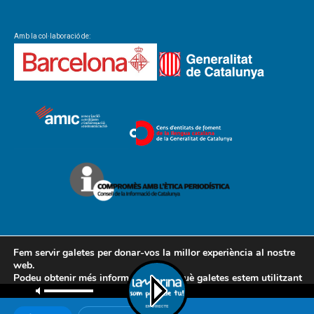
Amb la col·laboració de:
Fem servir galetes per donar-vos la millor experiència al nostre
web.
Podeu obtenir més informació sobre què galetes estem utilitzant
Contacte
Avís legal
Política de cookies
Política de privacitat
o desactivar-les a la
configuració
.
AMCL