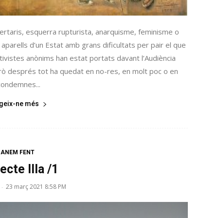
ertaris, esquerra rupturista, anarquisme, feminisme o
aparells d’un Estat amb grans dificultats per pair el que
ivistes anònims han estat portats davant l’Audiència
erò després tot ha quedat en no-res, en molt poc o en
condemnes...
egeix-ne més
ANEM FENT
ecte Illa /1
23 març 2021 8:58 PM
-