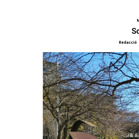
So
Redacció