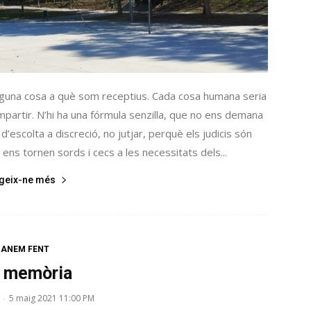
lguna cosa a què som receptius. Cada cosa humana seria
ompartir. N’hi ha una fórmula senzilla, que no ens demana
d’escolta a discreció, no jutjar, perquè els judicis són
ens tornen sords i cecs a les necessitats dels...
egeix-ne més
ANEM FENT
 memòria
5 maig 2021 11:00 PM
-