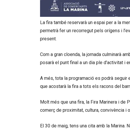
La fira també reservarà un espai per a la me
permetrà fer un recorregut pels orígens i l’ev
present.
Com a gran cloenda, la jornada culminarà am
posarà el punt final a un dia ple d’activitat i 
A més, tota la programació es podrà seguir 
que acostarà la fira a tots els racons del barr
Molt més que una fira, la Fira Marinera i de
comerç de proximitat, cultura, convivència i or
El 30 de maig, tens una cita amb la Marina. No