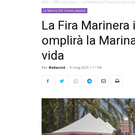
Inici
Més seccions
La Marina Del Comerç Associa
La Marina Del Comerç Associat
La Fira Marinera
omplirà la Marina
vida
Per
Redacció
-
8 maig 2026 1:11 PM