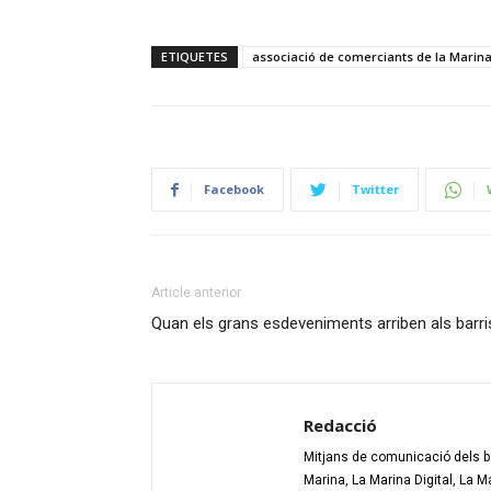
ETIQUETES
associació de comerciants de la Marin
Facebook
Twitter
Article anterior
Quan els grans esdeveniments arriben als barri
Redacció
Mitjans de comunicació dels bar
Marina, La Marina Digital, La M