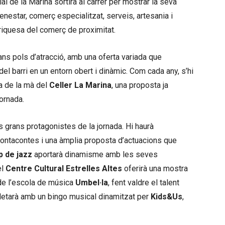
cial de la Marina sortirà al carrer per mostrar la seva
 benestar, comerç especialitzat, serveis, artesania i
riquesa del comerç de proximitat.
ans pols d’atracció, amb una oferta variada que
del barri en un entorn obert i dinàmic. Com cada any, s’hi
a de la mà del
Celler La Marina
, una proposta ja
ornada.
ls grans protagonistes de la jornada. Hi haurà
contacontes i una àmplia proposta d’actuacions que
p de jazz
aportarà dinamisme amb les seves
el
Centre Cultural Estrelles Altes
oferirà una mostra
 de l’escola de música
Umbel·la
, fent valdre el talent
letarà amb un bingo musical dinamitzat per
Kids&Us
,