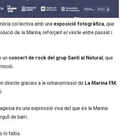
mòria col·lectiva amb una
exposició fotogràfica
, que
olució de la Marina, reforçant el vincle entre passat i
b un
concert de rock del grup Santi al Natural
, que
emoció.
en directe gràcies a la retransmissió de
La Marina FM
,
i.
 Pagesia és una expressió viva del que és la Marina:
gull de barri.
 hi faltis.