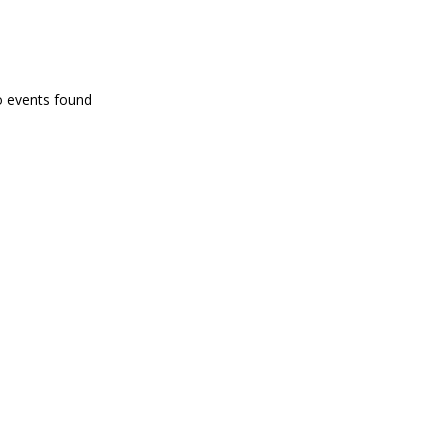
PROGRAMA EN DIRECTE
o events found