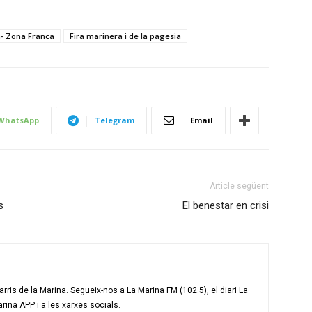
a- Zona Franca
Fira marinera i de la pagesia
WhatsApp
Telegram
Email
Article següent
s
El benestar en crisi
ris de la Marina. Segueix-nos a La Marina FM (102.5), el diari La
arina APP i a les xarxes socials.